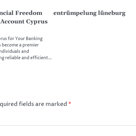
ncial Freedom
entrümpelung lüneburg
 Account Cyprus
us for Your Banking
 become a premier
individuals and
ng reliable and efficient…
quired fields are marked
*