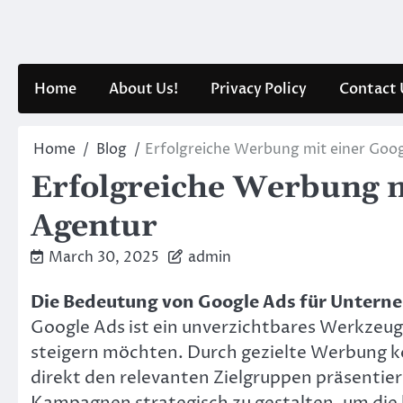
Skip
to
content
Home
About Us!
Privacy Policy
Contact 
Home
Blog
Erfolgreiche Werbung mit einer Goo
Erfolgreiche Werbung m
Agentur
March 30, 2025
admin
Die Bedeutung von Google Ads für Unter
Google Ads ist ein unverzichtbares Werkzeug
steigern möchten. Durch gezielte Werbung k
direkt den relevanten Zielgruppen präsentier