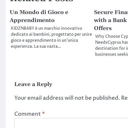
Un Mondo di Gioco e
Secure Fina
Apprendimento
with a Bank
Offers
KIDZNBABY è un marchio innovativo
dedicato ai bambini, progettato per unire
Why Choose Cypr
gioco e apprendimento in un’unica
NeedsCyprus has
esperienza. La sua vasta…
destination for 
businesses seeki
Leave a Reply
Your email address will not be published.
Re
Comment
*