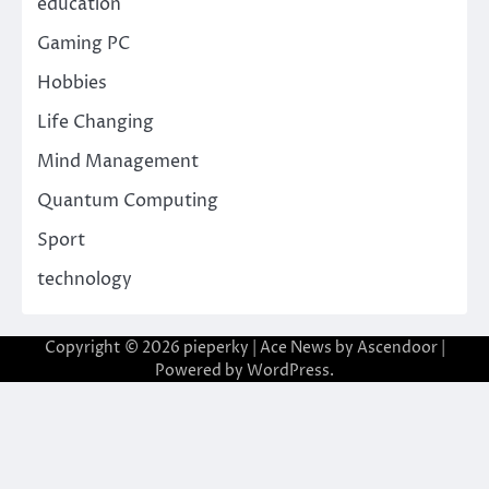
education
Gaming PC
Hobbies
Life Changing
Mind Management
Quantum Computing
Sport
technology
Copyright © 2026
pieperky
| Ace News by
Ascendoor
|
Powered by
WordPress
.