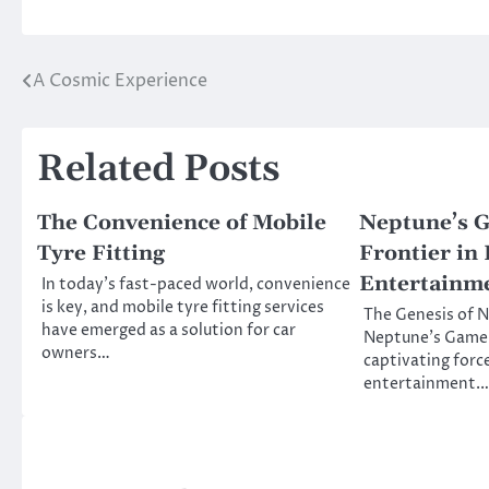
A Cosmic Experience
Post
navigation
Related Posts
The Convenience of Mobile
Neptune’s 
Tyre Fitting
Frontier in 
Entertainm
In today’s fast-paced world, convenience
is key, and mobile tyre fitting services
The Genesis of 
have emerged as a solution for car
Neptune’s Game 
owners…
captivating force
entertainment.