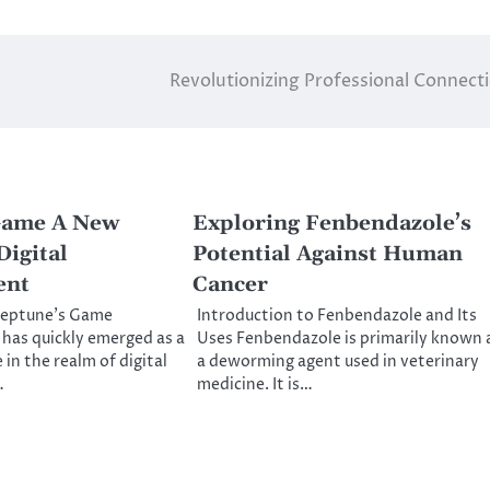
Revolutionizing Professional Connect
Game A New
Exploring Fenbendazole’s
Digital
Potential Against Human
ent
Cancer
Neptune’s Game
Introduction to Fenbendazole and Its
has quickly emerged as a
Uses Fenbendazole is primarily known 
 in the realm of digital
a deworming agent used in veterinary
…
medicine. It is…